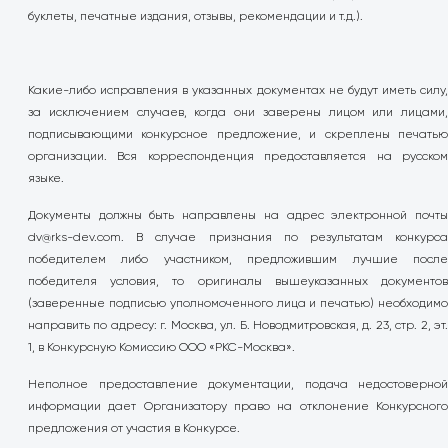
буклеты, печатные издания, отзывы, рекомендации и т.д.).
Какие-либо исправления в указанных документах не будут иметь силу,
за исключением случаев, когда они заверены лицом или лицами,
подписывающими конкурсное предложение, и скреплены печатью
организации. Вся корреспонденция предоставляется на русском
языке.
Документы должны быть направлены на адрес электронной почты
dv@rks-dev.com
. В случае признания по результатам конкурса
победителем либо участником, предложившим лучшие после
победителя условия, то оригиналы вышеуказанных документов
(заверенные подписью уполномоченного лица и печатью) необходимо
направить по адресу: г. Москва, ул. Б. Новодмитровская, д. 23, стр. 2, эт.
1, в Конкурсную Комиссию ООО «РКС-Москва».
Неполное предоставление документации, подача недостоверной
информации дает Организатору право на отклонение Конкурсного
предложения от участия в Конкурсе.