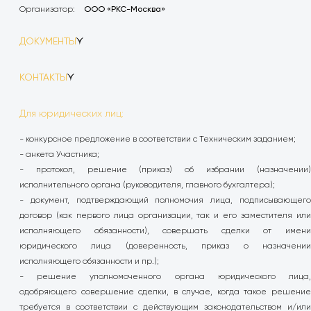
Организатор:
ООО «РКС-Москва»
ДОКУМЕНТЫ
1.
Нахабино_визуализация_территории.pdf
КОНТАКТЫ
Обязательство о неразглашении конфиденциальной
2.
информации.docx
Телефон:
8 (4822) 30-34-74 доб. 607
Для юридических лиц:
3.
ТЗ Комплексное проектирование Нахабино.docx
Email:
dv@rks-dev.com
4.
- конкурсное предложение в соответствии с Техническим заданием;
Форма КП проектирование 2 оч.xlsx
- анкета Участника;
5.
Анкета участника.docx
- протокол, решение (приказ) об избрании (назначении)
6.
Граница разработки (2 очередь - голубой цвет).pdf
исполнительного органа (руководителя, главного бухгалтера);
- документ, подтверждающий полномочия лица, подписывающего
договор (как первого лица организации, так и его заместителя или
исполняющего обязанности), совершать сделки от имени
юридического лица (доверенность, приказ о назначении
исполняющего обязанности и пр.);
- решение уполномоченного органа юридического лица,
одобряющего совершение сделки, в случае, когда такое решение
требуется в соответствии с действующим законодательством и/или